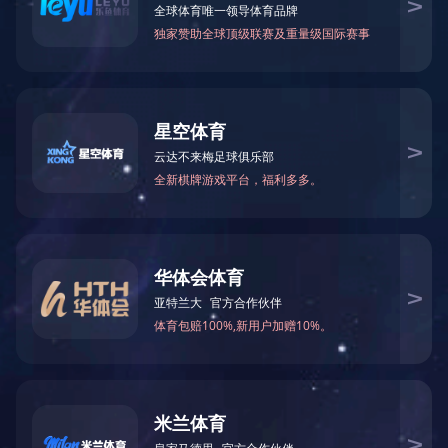
产品展示
连卷制袋机系列
米兰网页版·官方端在线-米兰
>
MiLan（中国）
连卷制袋机系列
>
背心袋制袋机
>
垃圾袋制袋机
>
高速制袋机
>
冷切制袋机系列
>
无拉伸制袋机系列
>