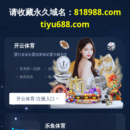
欢迎访问米兰网页版·官方端在线-米兰MiLan（中国） 官方网站！